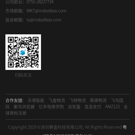
公司前台：0755-28227734
市场邮箱：
MKT@irobotbox.com
投诉邮箱：
ts@irobotbox.com
扫码关注
合作友链:
沃港智能
飞盒物流
飞特物流
乘驿物流
飞鸟国
际
紫鸟浏览器
亿丰电商学院
派安盈
连连支付
AMZ123
全
球商标注册
Copyright 2019 ©深圳赛盒科技有限公司. All Rights Reserved
粤