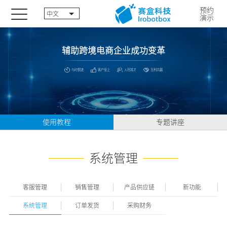
预约
中文
演示
辅助跨境电商企业成功变革
与时俱进
客户至上
人尽其才
互利共赢
使用教程
专题讲座
系统管理
客服管理
销售管理
产品供应链
新功能
系统管理
订单发货
采购财务