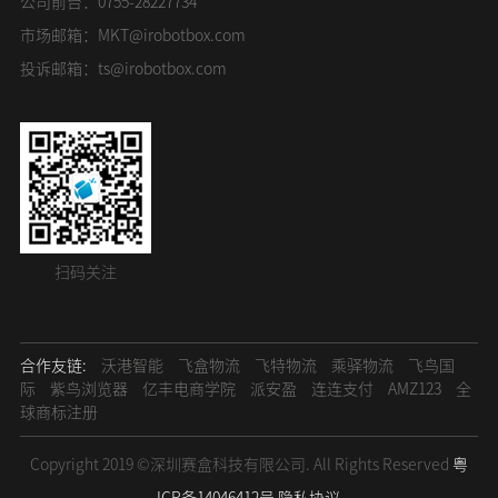
公司前台：0755-28227734
市场邮箱：
MKT@irobotbox.com
投诉邮箱：
ts@irobotbox.com
扫码关注
合作友链:
沃港智能
飞盒物流
飞特物流
乘驿物流
飞鸟国
际
紫鸟浏览器
亿丰电商学院
派安盈
连连支付
AMZ123
全
球商标注册
Copyright 2019 ©深圳赛盒科技有限公司. All Rights Reserved
粤