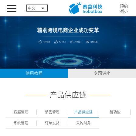
预约
中文
演示
辅助跨境电商企业成功变革
与时俱进
客户至上
人尽其才
互利共赢
使用教程
专题讲座
产品供应链
客服管理
销售管理
产品供应链
新功能
系统管理
订单发货
采购财务