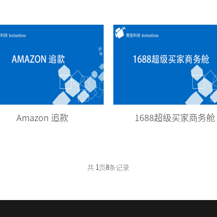
Amazon 追款
1688超级买家商务舱
共
1
页
8
条记录