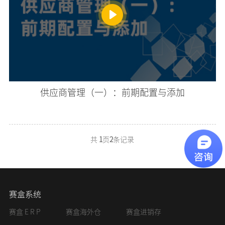
供应商管理（一）：前期配置与添加
共
1
页
2
条记录
赛盒系统
赛盒 E R P
赛盒海外仓
赛盒进销存