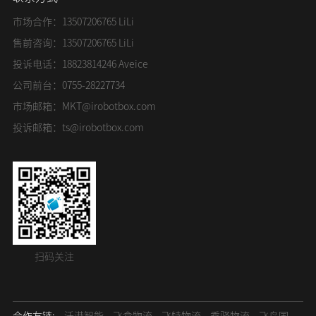
市场合作：13507206765 LiLi
售前咨询：13507206765 LiLi
投诉电话：18823814246 Aveice
公司前台：0755-28227734
市场邮箱：
MKT@irobotbox.com
投诉邮箱：
ts@irobotbox.com
扫码关注
合作友链:
沃港智能
飞盒物流
飞特物流
乘驿物流
飞鸟国