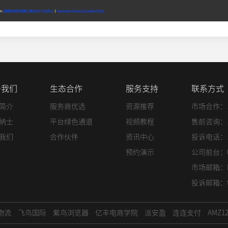
于我们
生态合作
服务支持
联系方式
简介
服务商优选
资源推荐
市场合作：135
纳士
平台绿色通道
视频教程
售前咨询：135
我们
合作伙伴
资讯中心
投诉电话：188
预约演示
公司前台：075
市场邮箱：
投诉邮箱：
物流
飞鸟国际
紫鸟浏览器
亿丰电商学院
派安盈
连连支付
AMZ1