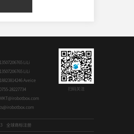
07206765 LiLi
07206765 LiLi
23814246 Aveice
扫码关注
5-28227734
MKT@irobotbox.com
ts@irobotbox.com
23
全球商标注册