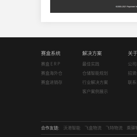
赛盒系统
解决方案
关
赛盒 E R P
最佳实践
公司
赛盒海外仓
仓储智能规划
招贤
赛盒进销存
行业解决方案
联系
客户案例展示
合作友链:
沃港智能
飞盒物流
飞特物流
乘驿