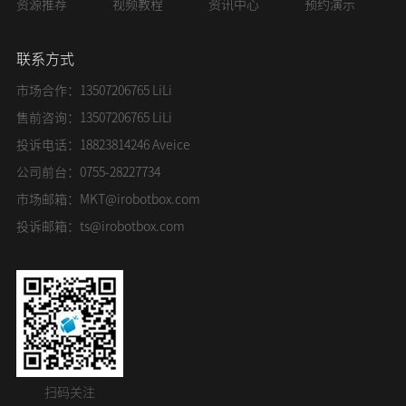
资源推荐
视频教程
资讯中心
预约演示
联系方式
市场合作：13507206765 LiLi
售前咨询：13507206765 LiLi
投诉电话：18823814246 Aveice
公司前台：0755-28227734
市场邮箱：
MKT@irobotbox.com
投诉邮箱：
ts@irobotbox.com
扫码关注