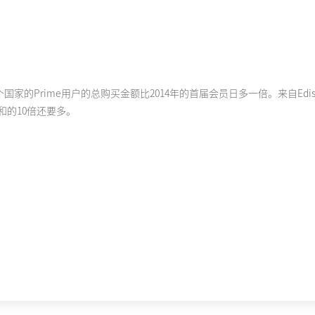
的Prime用户的总购买金额比2014年的首届会员日多一倍。来自Edison
和的10倍还要多。