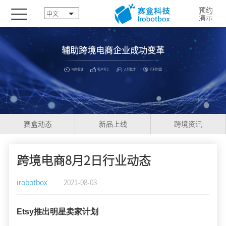
预约
中文
演示
辅助跨境电商企业成功变革
与时俱进
客户至上
人尽其才
互利共赢
赛盒动态
新品上线
跨境资讯
跨境电商8月2日行业动态
irobotbox
2021-08-03
Etsy推出明星卖家计划