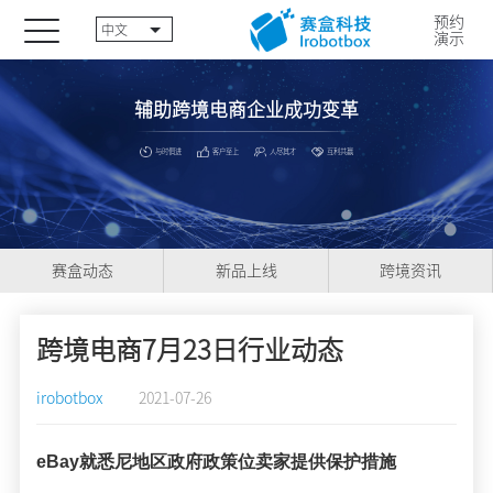
预约
中文
演示
辅助跨境电商企业成功变革
与时俱进
客户至上
人尽其才
互利共赢
赛盒动态
新品上线
跨境资讯
跨境电商7月23日行业动态
irobotbox
2021-07-26
eBay
就悉尼地区政府
政策位
卖家提供保护措施