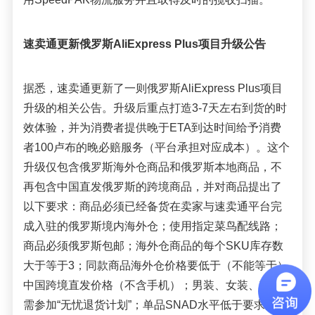
速卖通
更新俄罗斯
AliExpress Plus项目升级
公告
据悉，
速卖通
更新了
一则
俄罗斯
AliExpress Plus项目
升级的相关公告
。升级后重点打造3
-7
天左右到货的时
效体验，并为消费者提供晚于ETA到达时间给予消费
者1
00
卢布的晚必赔服务（平台承担对应成本）。这个
升级仅包含
俄罗斯海外
仓商品
和俄罗斯本地商品，不
再包含中国直发俄罗斯的跨境商品
，并对商品提出了
以下要求：
商品必须已经备货在卖家与
速卖通
平台完
成入驻的俄罗斯境内海外仓
；
使用指定
菜鸟配线路
；
商品必须俄罗斯包邮
；
海外
仓商品
的每个SKU库存数
大于等于3
；
同
款商品海外仓价格
要低于（不能等于）
中国跨境直发价格（不含手机）
；
男装、女装、鞋子
需参加“无忧退货计划”
；
单品
SNAD水平低于要求门