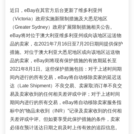
近日，
eBay在其官方后台更新了维多利亚州
（Victoria）政府实施
新限制
措施及大悉尼地区
（Greater Sydney）政府扩展限制措施相关公告
。
eB
a
y
将
对位于澳大利亚维多利亚州或向该地区运送物
品的卖家，
在2021年7月16日至7月20日期间提供保护
措施。对位于澳大利亚大悉尼地区或向该地区运送物
品的卖家，eBay则将现有保护措施的有效期延长至
2021年8月1日。这些保护措施包括：
对于上述时间期
间内进行的所有交易，eBay将自动移除卖家的延迟送
达（Late Shipment）不良交易、卖家取消订单不良交
易及卖家收到的任何相关
差评或
中评
；
对于上述时间
期间内进行的所有交易，eBay将自动移除卖家服务指
标中的“物品未收到（INR）”记录及卖家收到的任何相
关
差评或
中评。但如要享受
此保护
措施的条件，卖家
必须在预计送达日期之前及时上
传有效
的追踪信息。