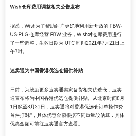
Wish仓库费用
调整相关公告发布
据悉，
Wish
为了帮助商户更好地利用新开放的
 FBW-
US-PLG 仓库经营 FBW 业务，Wish对仓库费用进行
了一些调整，生效日期为 UTC 时间2021年7月21日上
午7时。
速卖通
为
中国香港优选仓提供补贴
日前，为鼓励更多
速卖通
卖家备货相关优选仓，
速卖
通宣布
将为中国香港优选仓提供补贴。从北京时间8月
1
日起至8月3
1
日，
速卖通
将对
香港优选仓订单操作费
首件打
8折，具体优惠金额根据不同重量段
估算，具体
优惠金额可前往
速卖通
官方查看。