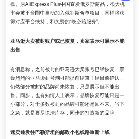
槛
。
原
AliExpress Plus中国直发俄罗斯商品，很大机
率会被平台圈中自动加入
俄罗斯合单项目
，同样将获
得对应平台扶持，和免费的“晚必赔服务”
。
亚马逊大卖被封账户或
已
恢复，卖家表示可展示不能
出售
有消息称，之前被封的亚马逊大卖账号已经恢复，轰
轰烈烈的亚马逊封号潮可能提前结束！
经目前确认，
仍然部分被封的品牌尚未恢复，只是展示但不能出
售。同步，也有知情人士表示，品牌恢复可能只是
一
小部分，对于多数被封的品牌可能还是回不来。当下
之急，就是要尽快清库存，同步的打造新的品牌
。
速卖通
发往巴勒斯坦的邮政小包线路重新上线