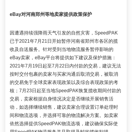
eBay
对河南郑州等地卖家提供政策保护
因遭遇持续强降雨天气引发的自然灾害，
SpeedPAK
已于2021年7月21日开始暂停河南省郑州市各区的揽
收及自送服务。针对受到当地物流服务暂停影响的
eBay卖家，eBay平台将提供如下建议及保护措施：
2
021
年7月1
9
日起至7月2
2
日内付款的交易，建议无法
按时交付包裹的卖家与买家沟通后取消交易，被取消
的交易免于全球卖家表现政策以及综合表现政策的考
核；7月2
3
日起至当地
S
peedPA
K
恢复揽收期间付款的
交易，卖家根据自身情况决定是否继续开展销售活
动，如选择继续销售，建议卖家合理设置订单处理时
间和物流选项，并选择可靠的物流解决方案。如卖家
依然选择提供
SpeedPA
K
物流选项，建议确保实际使
用
S
peedPA
K
物流服务并且取得及时的揽收扫描。