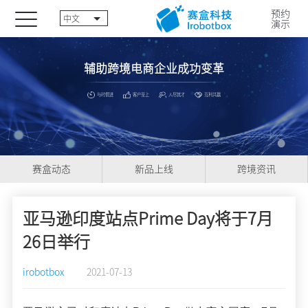
预约
中文
演示
辅助跨境电商企业成功变革
与时俱进
客户至上
人尽其才
互利共赢
赛盒动态
新品上线
跨境资讯
亚马逊印度站点Prime Day将于7月
26日举行
irobotbox
2021-07-13